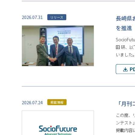
2026.07.31
⾧崎県
リリース
を推進
Socio
田 研、
いました
2026.07.24
「月刊
掲載情報
この度、
ンテスト
掲載内容