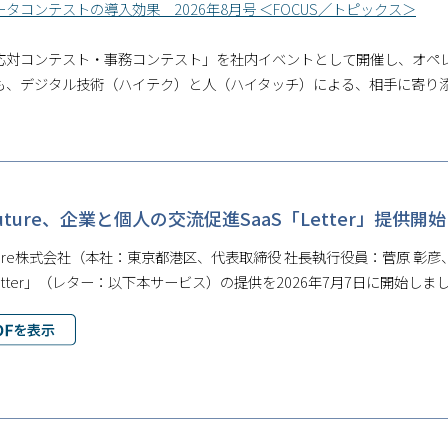
タコンテストの導入効果 2026年8月号 ＜FOCUS／トピックス＞
応対コンテスト・事務コンテスト」を社内イベントとして開催し、オペ
も、デジタル技術（ハイテク）と人（ハイタッチ）による、相手に寄り
oFuture、企業と個人の交流促進SaaS「Letter」提供開始
Future株式会社（本社：東京都港区、代表取締役 社長執行役員：菅原
Letter」（レター：以下本サービス）の提供を2026年7月7日に開始しま