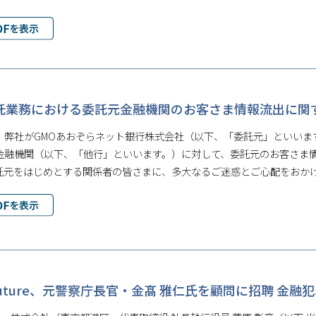
託業務における委託元金融機関のお客さま情報流出に関
、弊社がGMOあおぞらネット銀行株式会社（以下、「委託元」といいま
金融機関（以下、「他行」といいます。）に対して、委託元のお客さま
託元をはじめとする関係者の皆さまに、多大なるご迷惑とご心配をおか
oFuture、元警察庁長官・金髙 雅仁氏を顧問に招聘 金