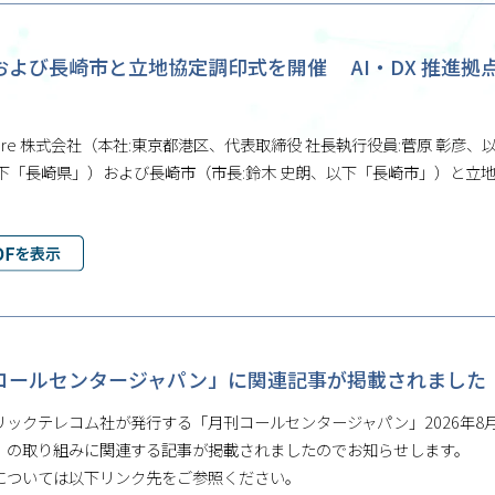
および⾧崎市と立地協定調印式を開催 AI・DX 推進
Future 株式会社（本社:東京都港区、代表取締役 社⾧執行役員:菅原 彰彦、
以下「⾧崎県」）および⾧崎市（市⾧:鈴木 史朗、以下「⾧崎市」）と
。
コールセンタージャパン」に関連記事が掲載されました
リックテレコム社が発行する「月刊コールセンタージャパン」2026年8
」の取り組みに関連する記事が掲載されましたのでお知らせします。
については以下リンク先をご参照ください。