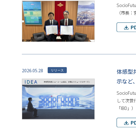
Socio
（市長：
2026.05.28
体感型
リリース
示など
Socio
して次世代
「IBD