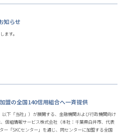
のお知らせ
たします。
ー加盟の全国140信用組合へ一斉提供
 彰彦、以下「当社」）が展開する、金融機関および行政機関向け
）は、信組情報サービス株式会社（本社：千葉県白井市、代表
ター「SKCセンター」を通じ、同センターに加盟する全国