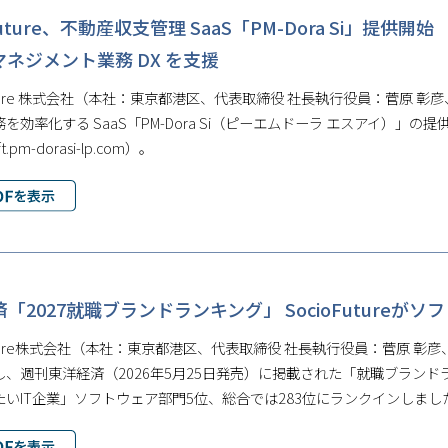
oFuture、不動産収⽀管理 SaaS「PM-Dora Si
ネジメント業務 DX を支援
Future 株式会社（本社：東京都港区、代表取締役 社⻑執⾏役員：菅原
を効率化する SaaS「PM-Dora Si（ピーエムドーラ エスアイ）」の
cft.pm-dorasi-lp.com）。
「2027就職ブランドランキング」 SocioFuture
Future株式会社（本社：東京都港区、代表取締役 社長執行役員：菅原 
し、週刊東洋経済（2026年5月25日発売）に掲載された「就職ブラン
たいIT企業」ソフトウェア部門5位、総合では283位にランクインしまし