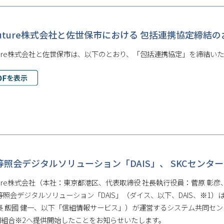
oFuture株式会社と佐世保市における 包括連携協定締結
Future株式会社と佐世保市は、以下のとおり、「包括連携協定」を締結い
等照会デジタルソリューション「DAIS」、 SKCセンタ
Future株式会社（本社：東京都港区、代表取締役 社長執行役員：菅原
等照会デジタルソリューション「DAIS」（ダイス、以下、DAIS、※1
長 飯國 健一、以下「信組情報サービス」）が運営するシステム共同セン
信用組合※2へ提供開始したことをお知らせいたします。