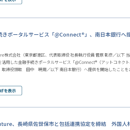
続きポータルサービス「@Connect®」、南日本銀行
Future株式会社（東京都港区、代表取締役 社長執行役員 菅原 彰彦／
活用した金融手続きポータルサービス「@Connect®（アットコネクト
、取締役頭取 田中 暁爾／以下 南日本銀行）へ提供を開始したことを
ioFuture、長崎県佐世保市と包括連携協定を締結 外