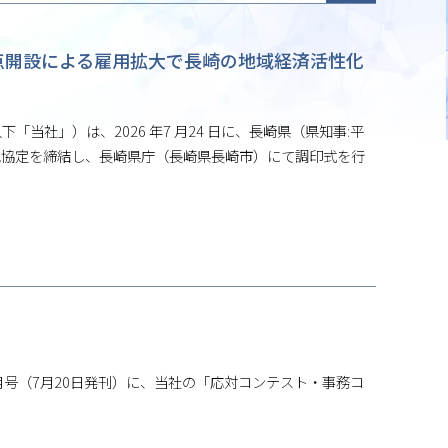
拠点開設による雇用拡大で⾧崎の地域経済活性化
以下「当社」）は、2026 年7 月24 日に、⾧崎県（県知事:平
立地協定を締結し、⾧崎県庁（⾧崎県⾧崎市）にて調印式を行
月号（7月20日発刊）に、当社の「応対コンテスト・事務コ