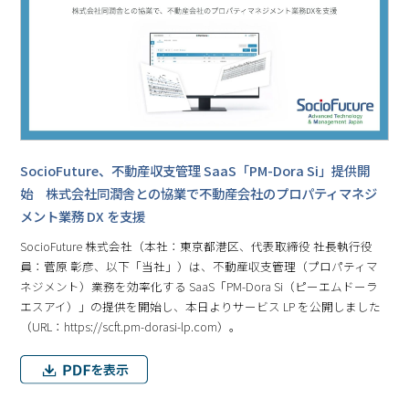
SocioFuture、不動産収⽀管理 SaaS「PM-Dora Si」提供開
始 株式会社同潤舎との協業で不動産会社のプロパティマネジ
メント業務 DX を支援
SocioFuture 株式会社（本社：東京都港区、代表取締役 社⻑執⾏役
員：菅原 彰彦、以下「当社」）は、不動産収支管理（プロパティマ
ネジメント）業務を効率化する SaaS「PM-Dora Si（ピーエムドーラ
エスアイ）」の提供を開始し、本日よりサービス LP を公開しました
（URL：https://scft.pm-dorasi-lp.com）。