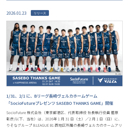
2026.01.23
リリース
1/31、2/1 に、Bリーグ⻑崎ヴェルカホームゲーム
「SocioFutureプレゼンツ SASEBO THANKS GAME」開催
SocioFuture 株式会社（東京都港区、代表取締役 社⻑執⾏役員 菅原
彰彦/以下、当社）は、2026年 1 月 31 日（土）／2 月 1 日（日）に、
りそなグループ B.LEAGUE B1 ⻄地区所属の⻑崎ヴェルカのホームアリ