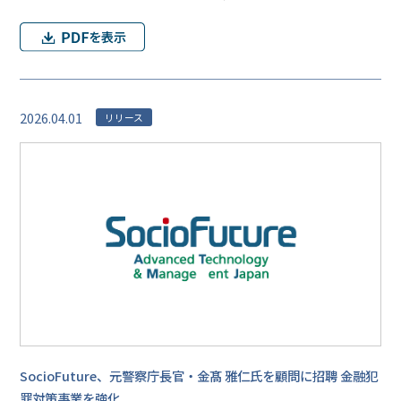
2026.04.01
リリース
SocioFuture、元警察庁長官・金髙 雅仁氏を顧問に招聘 金融犯
罪対策事業を強化