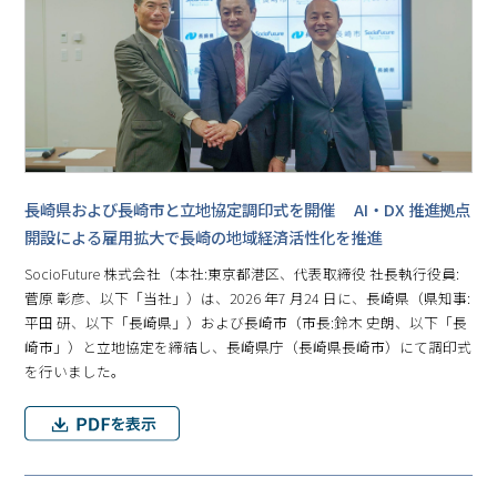
⾧崎県および⾧崎市と立地協定調印式を開催 AI・DX 推進拠点
開設による雇用拡大で⾧崎の地域経済活性化を推進
SocioFuture 株式会社（本社:東京都港区、代表取締役 社⾧執行役員:
菅原 彰彦、以下「当社」）は、2026 年7 月24 日に、⾧崎県（県知事:
平田 研、以下「⾧崎県」）および⾧崎市（市⾧:鈴木 史朗、以下「⾧
崎市」）と立地協定を締結し、⾧崎県庁（⾧崎県⾧崎市）にて調印式
を行いました。