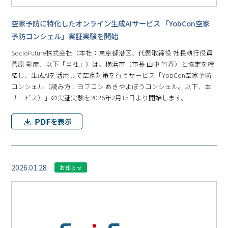
空家予防に特化したオンライン生成AIサービス 「YobCon空家
予防コンシェル」実証実験を開始
SocioFuture株式会社（本社：東京都港区、代表取締役 社長執行役員
菅原 彰彦、以下「当社」）は、横浜市（市長 山中 竹春）と協定を締
結し、生成AIを活用して空家対策を行うサービス「YobCon空家予防
コンシェル（読み方：ヨブコン あきやよぼうコンシェル。以下、本
サービス）」の実証実験を2026年2月13日より開始します。
2026.01.28
お知らせ