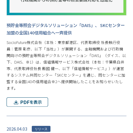
預貯金等照会デジタルソリューション「DAIS」、 SKCセンター
加盟の全国140信用組合へ一斉提供
SocioFuture株式会社（本社：東京都港区、代表取締役 社長執行役
員：菅原 彰彦、以下「当社」）が展開する、金融機関および行政機
関向けの預貯金等照会デジタルソリューション「DAIS」（ダイス、以
下、DAIS、※1）は、信組情報サービス株式会社（本社：千葉県白井
市、代表取締役社長 飯國 健一、以下「信組情報サービス」）が運営
するシステム共同センター「SKCセンター」を通じ、同センターに加
盟する全国140の信用組合※2へ提供開始したことをお知らせいたし
ます。
2026.04.03
リリース