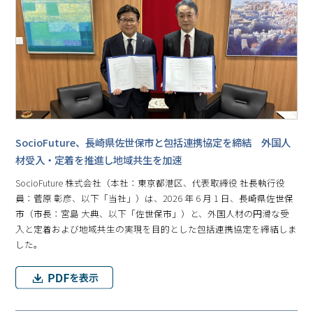
SocioFuture、長崎県佐世保市と包括連携協定を締結 外国人
材受入・定着を推進し地域共生を加速
SocioFuture 株式会社（本社：東京都港区、代表取締役 社長執行役
員：菅原 彰彦、以下「当社」）は、2026 年 6 月 1 日、長崎県佐世保
市（市長：宮島 大典、以下「佐世保市」）と、外国人材の円滑な受
入と定着および地域共生の実現を目的とした包括連携協定を締結しま
した。