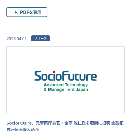
2026.04.01
リリース
SocioFuture、元警察庁長官・金髙 雅仁氏を顧問に招聘 金融犯
罪対策事業を強化