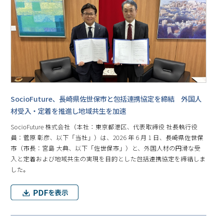
SocioFuture、長崎県佐世保市と包括連携協定を締結 外国人
材受入・定着を推進し地域共生を加速
SocioFuture 株式会社（本社：東京都港区、代表取締役 社長執行役
員：菅原 彰彦、以下「当社」）は、2026 年 6 月 1 日、長崎県佐世保
市（市長：宮島 大典、以下「佐世保市」）と、外国人材の円滑な受
入と定着および地域共生の実現を目的とした包括連携協定を締結しま
した。