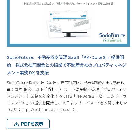
SocioFuture、不動産収⽀管理 SaaS「PM-Dora Si」提供開
始 株式会社同潤舎との協業で不動産会社のプロパティマネジ
メント業務 DX を支援
SocioFuture 株式会社（本社：東京都港区、代表取締役 社⻑執⾏役
員：菅原 彰彦、以下「当社」）は、不動産収支管理（プロパティマ
ネジメント）業務を効率化する SaaS「PM-Dora Si（ピーエムドーラ
エスアイ）」の提供を開始し、本日よりサービス LP を公開しました
（URL：https://scft.pm-dorasi-lp.com）。