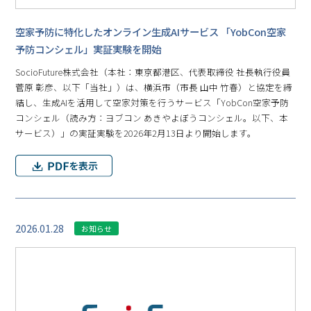
空家予防に特化したオンライン生成AIサービス 「YobCon空家
予防コンシェル」実証実験を開始
SocioFuture株式会社（本社：東京都港区、代表取締役 社長執行役員
菅原 彰彦、以下「当社」）は、横浜市（市長 山中 竹春）と協定を締
結し、生成AIを活用して空家対策を行うサービス「YobCon空家予防
コンシェル（読み方：ヨブコン あきやよぼうコンシェル。以下、本
サービス）」の実証実験を2026年2月13日より開始します。
2026.01.28
お知らせ