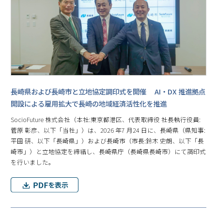
⾧崎県および⾧崎市と立地協定調印式を開催 AI・DX 推進拠点
開設による雇用拡大で⾧崎の地域経済活性化を推進
SocioFuture 株式会社（本社:東京都港区、代表取締役 社⾧執行役員:
菅原 彰彦、以下「当社」）は、2026 年7 月24 日に、⾧崎県（県知事:
平田 研、以下「⾧崎県」）および⾧崎市（市⾧:鈴木 史朗、以下「⾧
崎市」）と立地協定を締結し、⾧崎県庁（⾧崎県⾧崎市）にて調印式
を行いました。