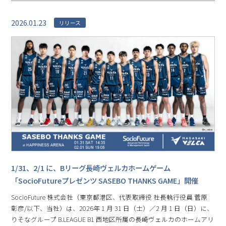
2026.01.23
リリース
1/31、2/1 に、Bリーグ⻑崎ヴェルカホームゲーム
「SocioFutureプレゼンツ SASEBO THANKS GAME」開催
SocioFuture 株式会社（東京都港区、代表取締役 社⻑執⾏役員 菅原
彰彦/以下、当社）は、2026年 1 月 31 日（土）／2 月 1 日（日）に、
りそなグループ B.LEAGUE B1 ⻄地区所属の⻑崎ヴェルカのホームアリ