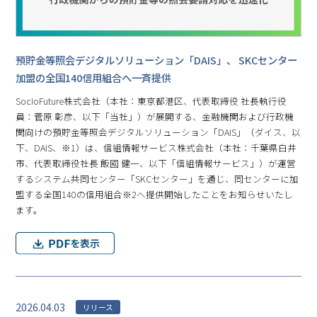
預貯金等照会デジタルソリューション「DAIS」、 SKCセンター
加盟の全国140信用組合へ一斉提供
SocioFuture株式会社（本社：東京都港区、代表取締役 社長執行役
員：菅原 彰彦、以下「当社」）が展開する、金融機関および行政機
関向けの預貯金等照会デジタルソリューション「DAIS」（ダイス、以
下、DAIS、※1）は、信組情報サービス株式会社（本社：千葉県白井
市、代表取締役社長 飯國 健一、以下「信組情報サービス」）が運営
するシステム共同センター「SKCセンター」を通じ、同センターに加
盟する全国140の信用組合※2へ提供開始したことをお知らせいたし
ます。
2026.04.03
リリース