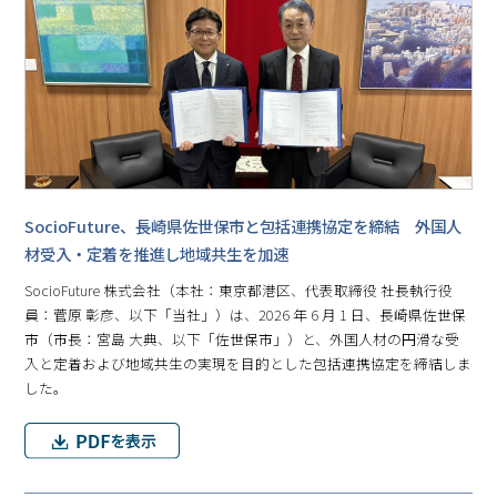
SocioFuture、長崎県佐世保市と包括連携協定を締結 外国人
材受入・定着を推進し地域共生を加速
SocioFuture 株式会社（本社：東京都港区、代表取締役 社長執行役
員：菅原 彰彦、以下「当社」）は、2026 年 6 月 1 日、長崎県佐世保
市（市長：宮島 大典、以下「佐世保市」）と、外国人材の円滑な受
入と定着および地域共生の実現を目的とした包括連携協定を締結しま
した。