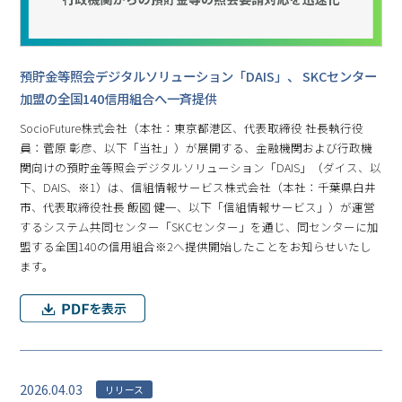
預貯金等照会デジタルソリューション「DAIS」、 SKCセンター
加盟の全国140信用組合へ一斉提供
SocioFuture株式会社（本社：東京都港区、代表取締役 社長執行役
員：菅原 彰彦、以下「当社」）が展開する、金融機関および行政機
関向けの預貯金等照会デジタルソリューション「DAIS」（ダイス、以
下、DAIS、※1）は、信組情報サービス株式会社（本社：千葉県白井
市、代表取締役社長 飯國 健一、以下「信組情報サービス」）が運営
するシステム共同センター「SKCセンター」を通じ、同センターに加
盟する全国140の信用組合※2へ提供開始したことをお知らせいたし
ます。
2026.04.03
リリース