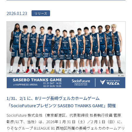
2026.01.23
リリース
1/31、2/1 に、Bリーグ⻑崎ヴェルカホームゲーム
「SocioFutureプレゼンツ SASEBO THANKS GAME」開催
SocioFuture 株式会社（東京都港区、代表取締役 社⻑執⾏役員 菅原
彰彦/以下、当社）は、2026年 1 月 31 日（土）／2 月 1 日（日）に、
りそなグループ B.LEAGUE B1 ⻄地区所属の⻑崎ヴェルカのホームアリ