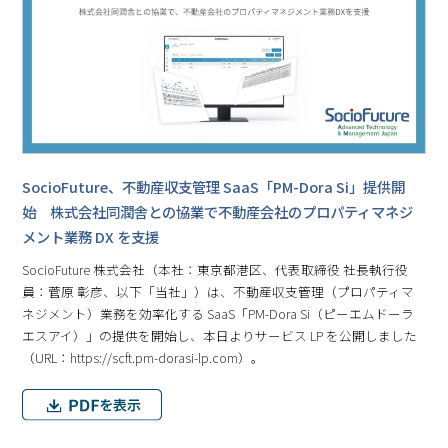
SocioFuture、不動産収⽀管理 SaaS「PM-Dora Si」提供開
始 株式会社同潤舎との協業で不動産会社のプロパティマネジ
メント業務 DX を支援
SocioFuture 株式会社（本社：東京都港区、代表取締役 社⻑執⾏役
員：菅原 彰彦、以下「当社」）は、不動産収支管理（プロパティマ
ネジメント）業務を効率化する SaaS「PM-Dora Si（ピーエムドーラ
エスアイ）」の提供を開始し、本日よりサービス LP を公開しました
（URL：https://scft.pm-dorasi-lp.com）。