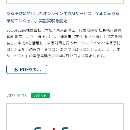
空家予防に特化したオンライン生成AIサービス 「YobCon空家
予防コンシェル」実証実験を開始
SocioFuture株式会社（本社：東京都港区、代表取締役 社長執行役員
菅原 彰彦、以下「当社」）は、横浜市（市長 山中 竹春）と協定を締
結し、生成AIを活用して空家対策を行うサービス「YobCon空家予防
コンシェル（読み方：ヨブコン あきやよぼうコンシェル。以下、本
サービス）」の実証実験を2026年2月13日より開始します。
2026.01.28
お知らせ