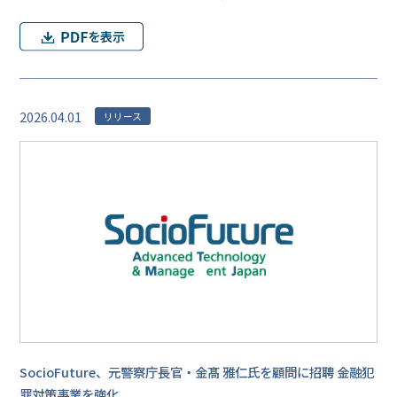
2026.04.01
リリース
SocioFuture、元警察庁長官・金髙 雅仁氏を顧問に招聘 金融犯
罪対策事業を強化