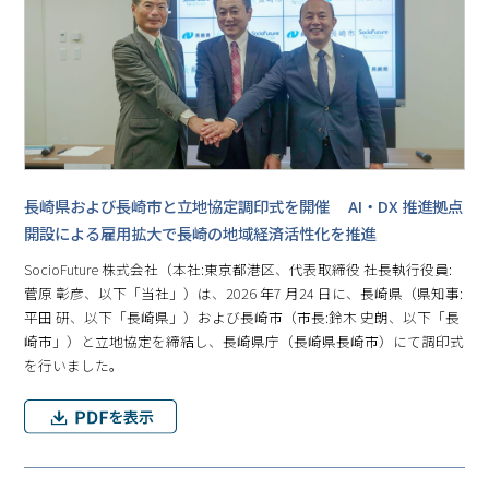
⾧崎県および⾧崎市と立地協定調印式を開催 AI・DX 推進拠点
開設による雇用拡大で⾧崎の地域経済活性化を推進
SocioFuture 株式会社（本社:東京都港区、代表取締役 社⾧執行役員:
菅原 彰彦、以下「当社」）は、2026 年7 月24 日に、⾧崎県（県知事:
平田 研、以下「⾧崎県」）および⾧崎市（市⾧:鈴木 史朗、以下「⾧
崎市」）と立地協定を締結し、⾧崎県庁（⾧崎県⾧崎市）にて調印式
を行いました。