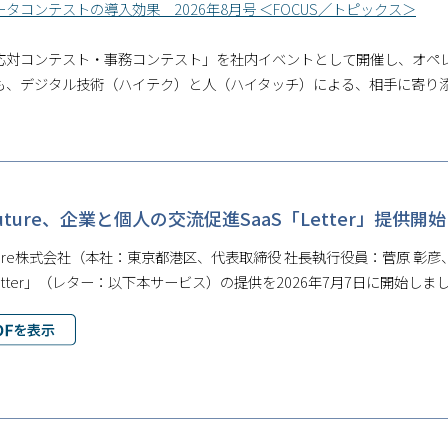
タコンテストの導入効果 2026年8月号 ＜FOCUS／トピックス＞
応対コンテスト・事務コンテスト」を社内イベントとして開催し、オペ
も、デジタル技術（ハイテク）と人（ハイタッチ）による、相手に寄り
oFuture、企業と個人の交流促進SaaS「Letter」提供開始
Future株式会社（本社：東京都港区、代表取締役 社長執行役員：菅原
Letter」（レター：以下本サービス）の提供を2026年7月7日に開始しま