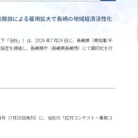
拠点開設による雇用拡大で⾧崎の地域経済活性化
以下「当社」）は、2026 年7 月24 日に、⾧崎県（県知事:平
立地協定を締結し、⾧崎県庁（⾧崎県⾧崎市）にて調印式を行
月号（7月20日発刊）に、当社の「応対コンテスト・事務コ