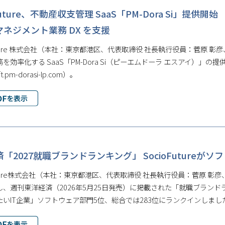
oFuture、不動産収⽀管理 SaaS「PM-Dora Si
ネジメント業務 DX を支援
Future 株式会社（本社：東京都港区、代表取締役 社⻑執⾏役員：菅原
を効率化する SaaS「PM-Dora Si（ピーエムドーラ エスアイ）」の
cft.pm-dorasi-lp.com）。
「2027就職ブランドランキング」 SocioFuture
Future株式会社（本社：東京都港区、代表取締役 社長執行役員：菅原 
し、週刊東洋経済（2026年5月25日発売）に掲載された「就職ブラン
たいIT企業」ソフトウェア部門5位、総合では283位にランクインしまし