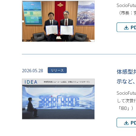
Socio
（市長：
2026.05.28
体感型
リリース
示など
Socio
して次世代
「IBD