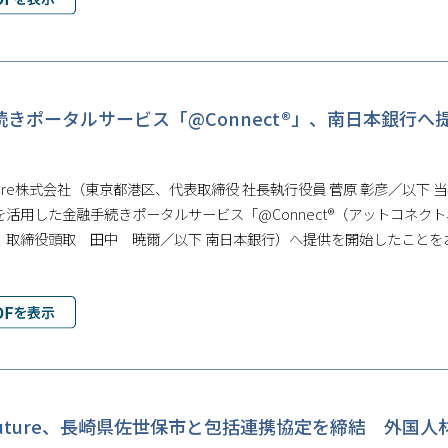
続きポータルサービス「@Connect®」、南日本銀行
Future株式会社（東京都港区、代表取締役 社長執行役員 菅原 彰彦／
活用した金融手続きポータルサービス「@Connect®（アットコネクト
、取締役頭取 田中 暁爾／以下 南日本銀行）へ提供を開始したことを
ioFuture、長崎県佐世保市と包括連携協定を締結 外