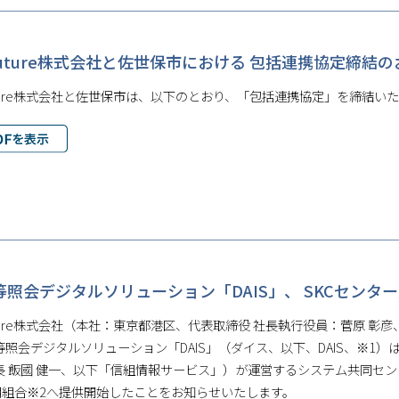
oFuture株式会社と佐世保市における 包括連携協定締結
Future株式会社と佐世保市は、以下のとおり、「包括連携協定」を締結い
等照会デジタルソリューション「DAIS」、 SKCセンタ
Future株式会社（本社：東京都港区、代表取締役 社長執行役員：菅原
等照会デジタルソリューション「DAIS」（ダイス、以下、DAIS、※1
長 飯國 健一、以下「信組情報サービス」）が運営するシステム共同セン
信用組合※2へ提供開始したことをお知らせいたします。