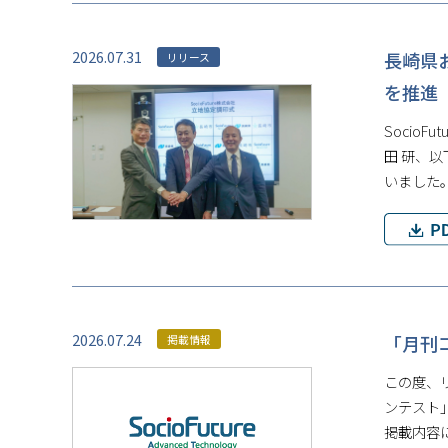
2026.07.31
⾧崎県
リリース
を推進
Socio
田 研、
いました
2026.07.24
「月刊
掲載情報
この度、
ンテスト
掲載内容