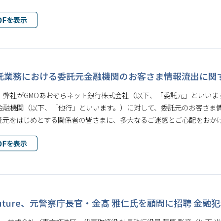
託業務における委託元金融機関のお客さま情報流出に関
、弊社がGMOあおぞらネット銀行株式会社（以下、「委託元」といいま
金融機関（以下、「他行」といいます。）に対して、委託元のお客さま
託元をはじめとする関係者の皆さまに、多大なるご迷惑とご心配をおか
oFuture、元警察庁長官・金髙 雅仁氏を顧問に招聘 金