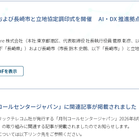
および⾧崎市と立地協定調印式を開催 AI・DX 推進
Future 株式会社（本社:東京都港区、代表取締役 社⾧執行役員:菅原 彰彦、
以下「⾧崎県」）および⾧崎市（市⾧:鈴木 史朗、以下「⾧崎市」）と
。
コールセンタージャパン」に関連記事が掲載されました
リックテレコム社が発行する「月刊コールセンタージャパン」2026年8
」の取り組みに関連する記事が掲載されましたのでお知らせします。
については以下リンク先をご参照ください。