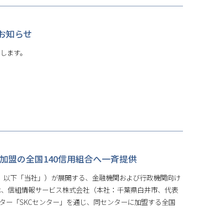
のお知らせ
たします。
ー加盟の全国140信用組合へ一斉提供
 彰彦、以下「当社」）が展開する、金融機関および行政機関向け
）は、信組情報サービス株式会社（本社：千葉県白井市、代表
ター「SKCセンター」を通じ、同センターに加盟する全国