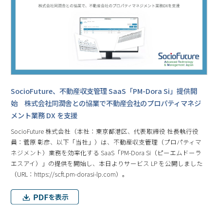
SocioFuture、不動産収⽀管理 SaaS「PM-Dora Si」提供開
始 株式会社同潤舎との協業で不動産会社のプロパティマネジ
メント業務 DX を支援
SocioFuture 株式会社（本社：東京都港区、代表取締役 社⻑執⾏役
員：菅原 彰彦、以下「当社」）は、不動産収支管理（プロパティマ
ネジメント）業務を効率化する SaaS「PM-Dora Si（ピーエムドーラ
エスアイ）」の提供を開始し、本日よりサービス LP を公開しました
（URL：https://scft.pm-dorasi-lp.com）。