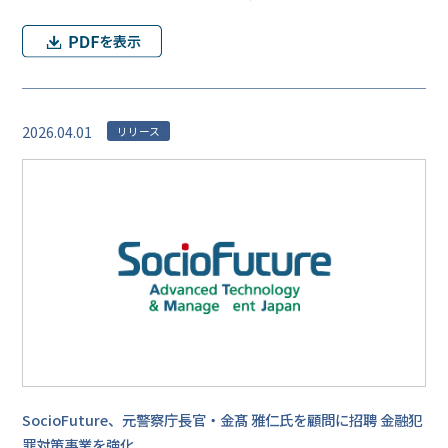
2026.04.01
リリース
SocioFuture、元警察庁長官・金髙 雅仁氏を顧問に招聘 金融犯
罪対策事業を強化