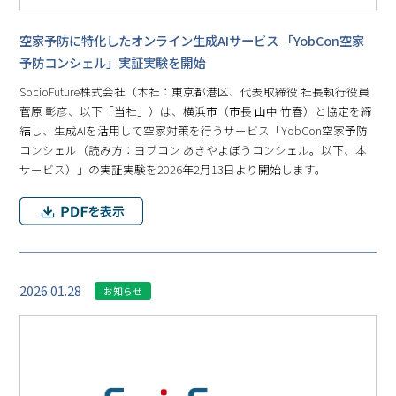
空家予防に特化したオンライン生成AIサービス 「YobCon空家
予防コンシェル」実証実験を開始
SocioFuture株式会社（本社：東京都港区、代表取締役 社長執行役員
菅原 彰彦、以下「当社」）は、横浜市（市長 山中 竹春）と協定を締
結し、生成AIを活用して空家対策を行うサービス「YobCon空家予防
コンシェル（読み方：ヨブコン あきやよぼうコンシェル。以下、本
サービス）」の実証実験を2026年2月13日より開始します。
2026.01.28
お知らせ