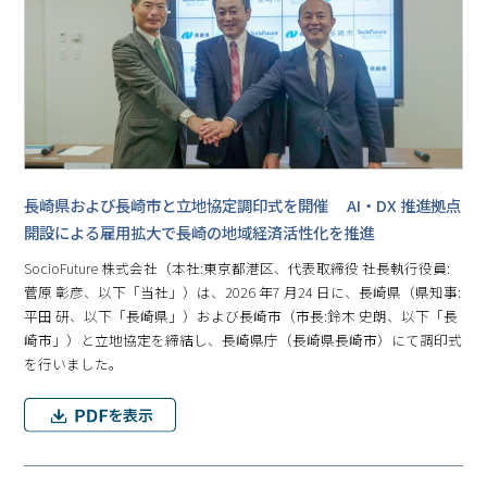
⾧崎県および⾧崎市と立地協定調印式を開催 AI・DX 推進拠点
開設による雇用拡大で⾧崎の地域経済活性化を推進
SocioFuture 株式会社（本社:東京都港区、代表取締役 社⾧執行役員:
菅原 彰彦、以下「当社」）は、2026 年7 月24 日に、⾧崎県（県知事:
平田 研、以下「⾧崎県」）および⾧崎市（市⾧:鈴木 史朗、以下「⾧
崎市」）と立地協定を締結し、⾧崎県庁（⾧崎県⾧崎市）にて調印式
を行いました。