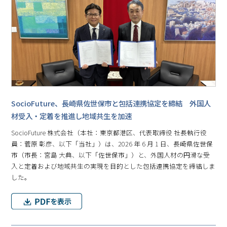
SocioFuture、長崎県佐世保市と包括連携協定を締結 外国人
材受入・定着を推進し地域共生を加速
SocioFuture 株式会社（本社：東京都港区、代表取締役 社長執行役
員：菅原 彰彦、以下「当社」）は、2026 年 6 月 1 日、長崎県佐世保
市（市長：宮島 大典、以下「佐世保市」）と、外国人材の円滑な受
入と定着および地域共生の実現を目的とした包括連携協定を締結しま
した。