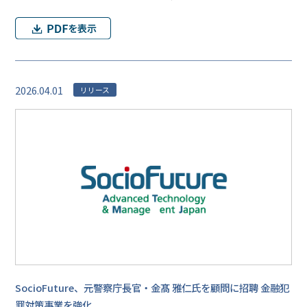
2026.04.01
リリース
SocioFuture、元警察庁長官・金髙 雅仁氏を顧問に招聘 金融犯
罪対策事業を強化