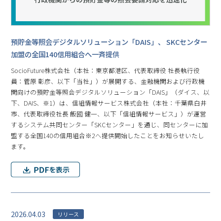
預貯金等照会デジタルソリューション「DAIS」、 SKCセンター
加盟の全国140信用組合へ一斉提供
SocioFuture株式会社（本社：東京都港区、代表取締役 社長執行役
員：菅原 彰彦、以下「当社」）が展開する、金融機関および行政機
関向けの預貯金等照会デジタルソリューション「DAIS」（ダイス、以
下、DAIS、※1）は、信組情報サービス株式会社（本社：千葉県白井
市、代表取締役社長 飯國 健一、以下「信組情報サービス」）が運営
するシステム共同センター「SKCセンター」を通じ、同センターに加
盟する全国140の信用組合※2へ提供開始したことをお知らせいたし
ます。
2026.04.03
リリース