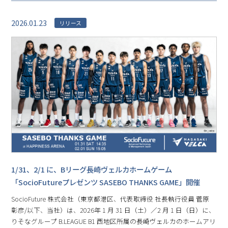
2026.01.23
リリース
1/31、2/1 に、Bリーグ⻑崎ヴェルカホームゲーム
「SocioFutureプレゼンツ SASEBO THANKS GAME」開催
SocioFuture 株式会社（東京都港区、代表取締役 社⻑執⾏役員 菅原
彰彦/以下、当社）は、2026年 1 月 31 日（土）／2 月 1 日（日）に、
りそなグループ B.LEAGUE B1 ⻄地区所属の⻑崎ヴェルカのホームアリ