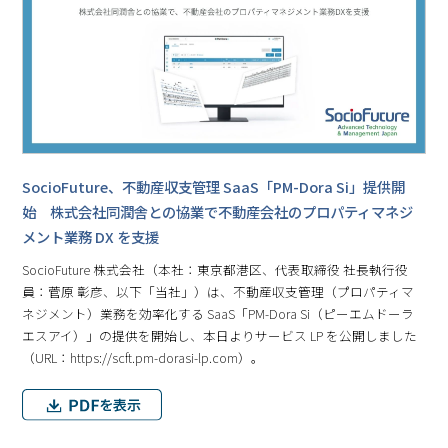
SocioFuture、不動産収⽀管理 SaaS「PM-Dora Si」提供開
始 株式会社同潤舎との協業で不動産会社のプロパティマネジ
メント業務 DX を支援
SocioFuture 株式会社（本社：東京都港区、代表取締役 社⻑執⾏役
員：菅原 彰彦、以下「当社」）は、不動産収支管理（プロパティマ
ネジメント）業務を効率化する SaaS「PM-Dora Si（ピーエムドーラ
エスアイ）」の提供を開始し、本日よりサービス LP を公開しました
（URL：https://scft.pm-dorasi-lp.com）。