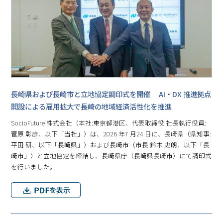
⾧崎県および⾧崎市と立地協定調印式を開催 AI・DX 推進拠点
開設による雇用拡大で⾧崎の地域経済活性化を推進
SocioFuture 株式会社（本社:東京都港区、代表取締役 社⾧執行役員:
菅原 彰彦、以下「当社」）は、2026 年7 月24 日に、⾧崎県（県知事:
平田 研、以下「⾧崎県」）および⾧崎市（市⾧:鈴木 史朗、以下「⾧
崎市」）と立地協定を締結し、⾧崎県庁（⾧崎県⾧崎市）にて調印式
を行いました。