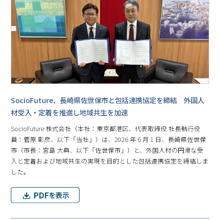
SocioFuture、長崎県佐世保市と包括連携協定を締結 外国人
材受入・定着を推進し地域共生を加速
SocioFuture 株式会社（本社：東京都港区、代表取締役 社長執行役
員：菅原 彰彦、以下「当社」）は、2026 年 6 月 1 日、長崎県佐世保
市（市長：宮島 大典、以下「佐世保市」）と、外国人材の円滑な受
入と定着および地域共生の実現を目的とした包括連携協定を締結しま
した。