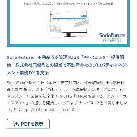
SocioFuture、不動産収⽀管理 SaaS「PM-Dora Si」提供開
始 株式会社同潤舎との協業で不動産会社のプロパティマネジ
メント業務 DX を支援
SocioFuture 株式会社（本社：東京都港区、代表取締役 社⻑執⾏役
員：菅原 彰彦、以下「当社」）は、不動産収支管理（プロパティマ
ネジメント）業務を効率化する SaaS「PM-Dora Si（ピーエムドーラ
エスアイ）」の提供を開始し、本日よりサービス LP を公開しました
（URL：https://scft.pm-dorasi-lp.com）。