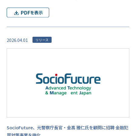
2026.04.01
リリース
SocioFuture、元警察庁長官・金髙 雅仁氏を顧問に招聘 金融犯
罪対策事業を強化