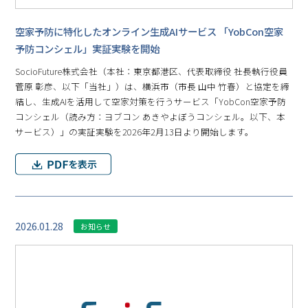
空家予防に特化したオンライン生成AIサービス 「YobCon空家
予防コンシェル」実証実験を開始
SocioFuture株式会社（本社：東京都港区、代表取締役 社長執行役員
菅原 彰彦、以下「当社」）は、横浜市（市長 山中 竹春）と協定を締
結し、生成AIを活用して空家対策を行うサービス「YobCon空家予防
コンシェル（読み方：ヨブコン あきやよぼうコンシェル。以下、本
サービス）」の実証実験を2026年2月13日より開始します。
2026.01.28
お知らせ