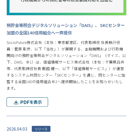
預貯金等照会デジタルソリューション「DAIS」、 SKCセンター
加盟の全国140信用組合へ一斉提供
SocioFuture株式会社（本社：東京都港区、代表取締役 社長執行役
員：菅原 彰彦、以下「当社」）が展開する、金融機関および行政機
関向けの預貯金等照会デジタルソリューション「DAIS」（ダイス、以
下、DAIS、※1）は、信組情報サービス株式会社（本社：千葉県白井
市、代表取締役社長 飯國 健一、以下「信組情報サービス」）が運営
するシステム共同センター「SKCセンター」を通じ、同センターに加
盟する全国140の信用組合※2へ提供開始したことをお知らせいたし
ます。
2026.04.03
リリース