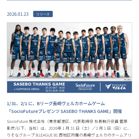
2026.01.23
リリース
1/31、2/1 に、Bリーグ⻑崎ヴェルカホームゲーム
「SocioFutureプレゼンツ SASEBO THANKS GAME」開催
SocioFuture 株式会社（東京都港区、代表取締役 社⻑執⾏役員 菅原
彰彦/以下、当社）は、2026年 1 月 31 日（土）／2 月 1 日（日）に、
りそなグループ B.LEAGUE B1 ⻄地区所属の⻑崎ヴェルカのホームアリ