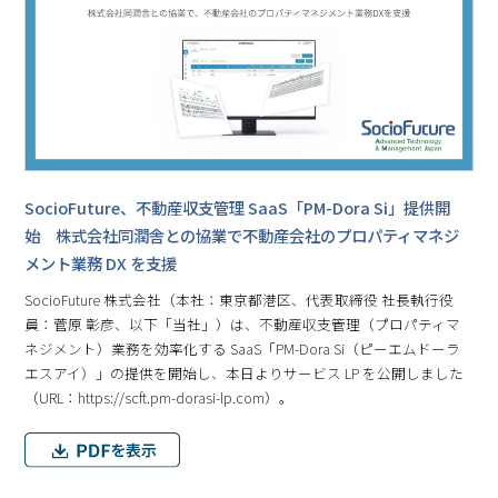
SocioFuture、不動産収⽀管理 SaaS「PM-Dora Si」提供開
始 株式会社同潤舎との協業で不動産会社のプロパティマネジ
メント業務 DX を支援
SocioFuture 株式会社（本社：東京都港区、代表取締役 社⻑執⾏役
員：菅原 彰彦、以下「当社」）は、不動産収支管理（プロパティマ
ネジメント）業務を効率化する SaaS「PM-Dora Si（ピーエムドーラ
エスアイ）」の提供を開始し、本日よりサービス LP を公開しました
（URL：https://scft.pm-dorasi-lp.com）。