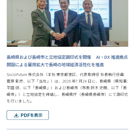
⾧崎県および⾧崎市と立地協定調印式を開催 AI・DX 推進拠点
開設による雇用拡大で⾧崎の地域経済活性化を推進
SocioFuture 株式会社（本社:東京都港区、代表取締役 社⾧執行役員:
菅原 彰彦、以下「当社」）は、2026 年7 月24 日に、⾧崎県（県知事:
平田 研、以下「⾧崎県」）および⾧崎市（市⾧:鈴木 史朗、以下「⾧
崎市」）と立地協定を締結し、⾧崎県庁（⾧崎県⾧崎市）にて調印式
を行いました。