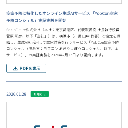
空家予防に特化したオンライン生成AIサービス 「YobCon空家
予防コンシェル」実証実験を開始
SocioFuture株式会社（本社：東京都港区、代表取締役 社長執行役員
菅原 彰彦、以下「当社」）は、横浜市（市長 山中 竹春）と協定を締
結し、生成AIを活用して空家対策を行うサービス「YobCon空家予防
コンシェル（読み方：ヨブコン あきやよぼうコンシェル。以下、本
サービス）」の実証実験を2026年2月13日より開始します。
2026.01.28
お知らせ