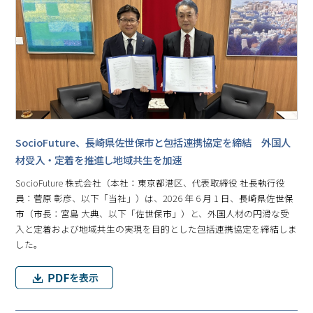
SocioFuture、長崎県佐世保市と包括連携協定を締結 外国人
材受入・定着を推進し地域共生を加速
SocioFuture 株式会社（本社：東京都港区、代表取締役 社長執行役
員：菅原 彰彦、以下「当社」）は、2026 年 6 月 1 日、長崎県佐世保
市（市長：宮島 大典、以下「佐世保市」）と、外国人材の円滑な受
入と定着および地域共生の実現を目的とした包括連携協定を締結しま
した。