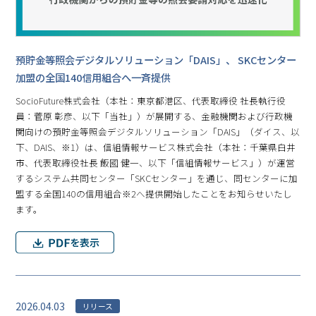
預貯金等照会デジタルソリューション「DAIS」、 SKCセンター
加盟の全国140信用組合へ一斉提供
SocioFuture株式会社（本社：東京都港区、代表取締役 社長執行役
員：菅原 彰彦、以下「当社」）が展開する、金融機関および行政機
関向けの預貯金等照会デジタルソリューション「DAIS」（ダイス、以
下、DAIS、※1）は、信組情報サービス株式会社（本社：千葉県白井
市、代表取締役社長 飯國 健一、以下「信組情報サービス」）が運営
するシステム共同センター「SKCセンター」を通じ、同センターに加
盟する全国140の信用組合※2へ提供開始したことをお知らせいたし
ます。
2026.04.03
リリース